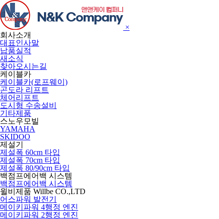
×
회사소개
대표인사말
납품실적
새소식
찾아오시는길
케이블카
케이블카(로프웨이)
곤도라 리프트
체어리프트
도시형 수송설비
기타제품
스노우모빌
YAMAHA
SKIDOO
제설기
제설폭 60cm 타입
제설폭 70cm 타입
제설폭 80/90cm 타입
백점프에어백 시스템
백점프에어백 시스템
윌비제품 Willbe CO.,LTD
어스파워 발전기
메이키파워 4행정 엔진
메이키파워 2행정 엔진