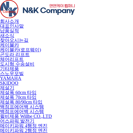
회사소개
대표인사말
납품실적
새소식
찾아오시는길
케이블카
케이블카(로프웨이)
곤도라 리프트
체어리프트
도시형 수송설비
기타제품
스노우모빌
YAMAHA
SKIDOO
제설기
제설폭 60cm 타입
제설폭 70cm 타입
제설폭 80/90cm 타입
백점프에어백 시스템
백점프에어백 시스템
윌비제품 Willbe CO.,LTD
어스파워 발전기
메이키파워 4행정 엔진
메이키파워 2행정 엔진